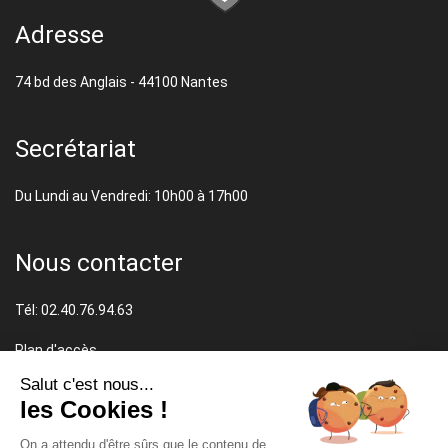
Adresse
74 bd des Anglais - 44100 Nantes
Secrétariat
Du Lundi au Vendredi: 10h00 à 17h00
Nous contacter
Tél: 02.40.76.94.63
Plan d'accès
Mentions légales
Salut c'est nous...
CGV
les Cookies !
On a attendu d'être sûrs que le contenu de