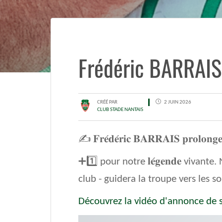
Frédéric BARRAIS
CRÉÉ PAR
2 JUIN 2026
CLUB STADE NANTAIS
✍️ 𝐅𝐫𝐞́𝐝𝐞́𝐫𝐢𝐜 𝐁𝐀𝐑𝐑𝐀𝐈𝐒 𝐩𝐫𝐨𝐥𝐨𝐧𝐠
➕1️⃣ pour notre 𝐥𝐞́𝐠𝐞𝐧𝐝𝐞 viva
club - guidera la troupe vers les 
Découvrez la vidéo d'annonce de s