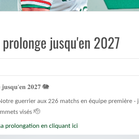
 prolonge jusqu'en 2027
 𝐣𝐮𝐬𝐪𝐮'𝐞𝐧 𝟐𝟎𝟐𝟕 🐘
nte. Notre guerrier aux 226 matchs en équipe première - 
sommets visés 🫡
a prolongation en cliquant ici