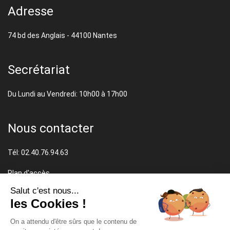
Adresse
74 bd des Anglais - 44100 Nantes
Secrétariat
Du Lundi au Vendredi: 10h00 à 17h00
Nous contacter
Tél: 02.40.76.94.63
Plan d'accès
Mentions légales
Salut c'est nous...
CGV
les Cookies !
On a attendu d'être sûrs que le contenu de
Retrouvez-nous