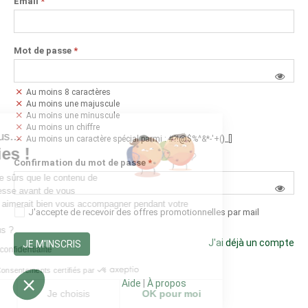
Email
*
Mot de passe
*
Au moins 8 caractères
Au moins une majuscule
Au moins une minuscule
Au moins un chiffre
t nous...
Au moins un caractère spécial parmi : #?!@$%^&*-'+()_[]
okies !
Confirmation du mot de passe
*
 d'être sûrs que le contenu de
 intéresse avant de vous
ais on aimerait bien vous accompagner pendant votre
J'accepte de recevoir des offres promotionnelles par mail
ur vous ?
J'ai déjà un compte
JE M'INSCRIS
que de confidentialité
Consentements certifiés par
Aide
|
À propos
rci
Je choisis
OK pour moi