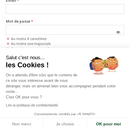
Email
*
Mot de passe
*
Au moins 8 caractères
Au moins une majuscule
Au moins une minuscule
Au moins un chiffre
Salut c'est nous...
Au moins un caractère spécial parmi : #?!@$%^&*-'+()_[]
les Cookies !
Confirmation du mot de passe
*
On a attendu d'être sûrs que le contenu de
ce site vous intéresse avant de vous
déranger, mais on aimerait bien vous accompagner pendant votre
J'accepte de recevoir des offres promotionnelles par mail
visite...
C'est OK pour vous ?
J'ai déjà un compte
JE M'INSCRIS
Lire la politique de confidentialité
Consentements certifiés par
Aide
|
À propos
Non merci
Je choisis
OK pour moi